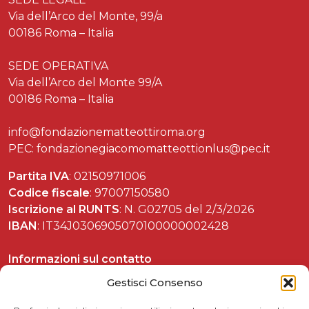
Via dell’Arco del Monte, 99/a
00186 Roma – Italia
SEDE OPERATIVA
Via dell’Arco del Monte 99/A
00186 Roma – Italia
info@fondazionematteottiroma.org
PEC: fondazionegiacomomatteottionlus@pec.it
Partita IVA
: 02150971006
Codice fiscale
: 97007150580
Iscrizione al RUNTS
: N. G02705 del 2/3/2026
IBAN
: IT34J0306905070100000002428
Informazioni sul contatto
Tel. 06 37892588
Gestisci Consenso