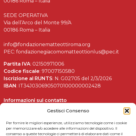
00186 Roma – Italia
SEDE OPERATIVA
Via dell’Arco del Monte 99/A
00186 Roma – Italia
info@fondazionematteottiroma.org
PEC: fondazionegiacomomatteottionlus@pec.it
Partita IVA
: 02150971006
Codice fiscale
: 97007150580
Iscrizione al RUNTS
: N. G02705 del 2/3/2026
IBAN
: IT34J0306905070100000002428
Informazioni sul contatto
Tel. 06 37892588
Gestisci Consenso
Per fornire le migliori esperienze, utilizziamo tecnologie come i cookie
per memorizzare e/o accedere alle informazioni del dispositivo. Il
consenso a queste tecnologie ci permetterà di elaborare dati come il