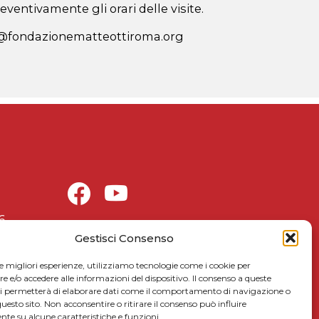
ventivamente gli orari delle visite.
a@fondazionematteottiroma.org
6
Celebrazioni matteottiane
Gestisci Consenso
Matteotti per le scuole
le migliori esperienze, utilizziamo tecnologie come i cookie per
Link utili
e/o accedere alle informazioni del dispositivo. Il consenso a queste
ci permetterà di elaborare dati come il comportamento di navigazione o
5xmille
questo sito. Non acconsentire o ritirare il consenso può influire
Contattaci
te su alcune caratteristiche e funzioni.