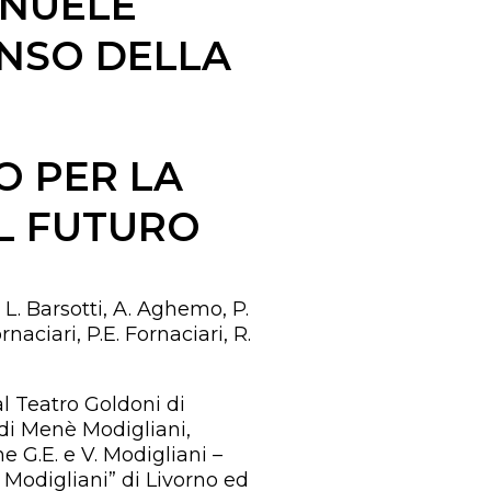
ANUELE
ENSO DELLA
O PER LA
L FUTURO
 L. Barsotti, A. Aghemo, P.
rnaciari, P.E. Fornaciari, R.
al Teatro Goldoni di
 di Menè Modigliani,
e G.E. e V. Modigliani –
Modigliani” di Livorno ed