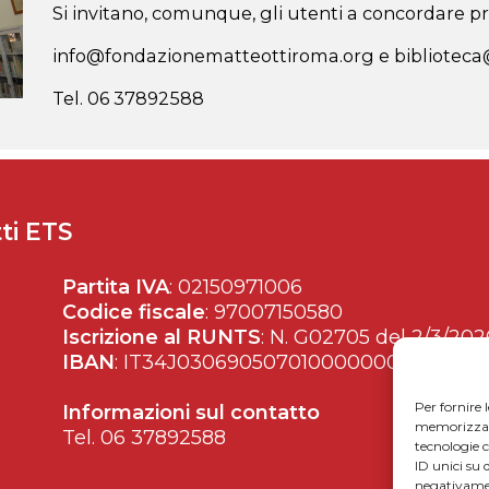
Si invitano, comunque, gli utenti a concordare pre
info@fondazionematteottiroma.org e bibliotec
Tel. 06 37892588
ti ETS
Partita IVA
: 02150971006
Codice fiscale
: 97007150580
Iscrizione al RUNTS
: N. G02705 del 2/3/202
IBAN
: IT34J0306905070100000002428
Per fornire 
Informazioni sul contatto
memorizzare 
Tel. 06 37892588
tecnologie 
ID unici su 
negativamen