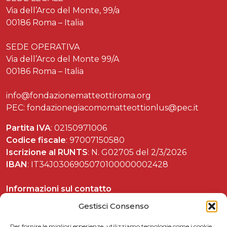
Via dell’Arco del Monte, 99/a
00186 Roma – Italia
SEDE OPERATIVA
Via dell’Arco del Monte 99/A
00186 Roma – Italia
info@fondazionematteottiroma.org
PEC: fondazionegiacomomatteottionlus@pec.it
Partita IVA
: 02150971006
Codice fiscale
: 97007150580
Iscrizione al RUNTS
: N. G02705 del 2/3/2026
IBAN
: IT34J0306905070100000002428
Informazioni sul contatto
Tel. 06 37892588
Gestisci Consenso
Per fornire le migliori esperienze, utilizziamo tecnologie come i cookie