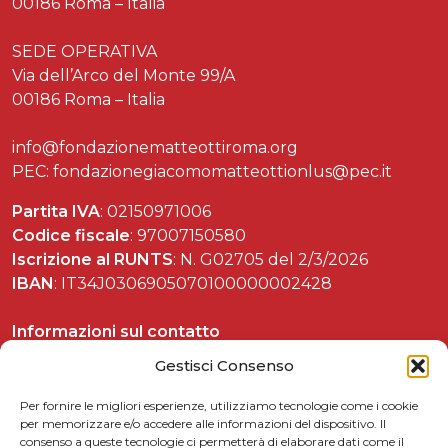
00186 Roma – Italia
SEDE OPERATIVA
Via dell’Arco del Monte 99/A
00186 Roma – Italia
info@fondazionematteottiroma.org
PEC: fondazionegiacomomatteottionlus@pec.it
Partita IVA
: 02150971006
Codice fiscale
: 97007150580
Iscrizione al RUNTS
: N. G02705 del 2/3/2026
IBAN
: IT34J0306905070100000002428
Informazioni sul contatto
Tel. 06 37892588
Gestisci Consenso
Per fornire le migliori esperienze, utilizziamo tecnologie come i cookie
per memorizzare e/o accedere alle informazioni del dispositivo. Il
consenso a queste tecnologie ci permetterà di elaborare dati come il