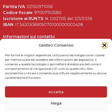
Partita IVA
: 02150971006
Codice fiscale
: 97007150580
Iscrizione al RUNTS
: N. G02705 del 2/3/2026
IBAN
: IT34J0306905070100000002428
Informazioni sul contatto
Tel. 06 37892588
Gestisci Consenso
Per fornire le migliori esperienze, utilizziamo tecnologie come i cookie
per memorizzare e/o accedere alle informazioni del dispositivo. Il
consenso a queste tecnologie ci permetterà di elaborare dati come il
Celebrazioni matteottiane
comportamento di navigazione o ID unici su questo sito. Non
acconsentire o ritirare il consenso può influire negativamente su alcune
Matteotti per le scuole
caratteristiche e funzioni.
Link utili
5xmille
Accetta
Contattaci
Nega
Privacy Policy