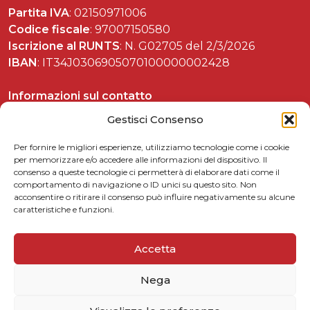
Partita IVA
: 02150971006
Codice fiscale
: 97007150580
Iscrizione al RUNTS
: N. G02705 del 2/3/2026
IBAN
: IT34J0306905070100000002428
Informazioni sul contatto
Tel. 06 37892588
Gestisci Consenso
Per fornire le migliori esperienze, utilizziamo tecnologie come i cookie
per memorizzare e/o accedere alle informazioni del dispositivo. Il
consenso a queste tecnologie ci permetterà di elaborare dati come il
Celebrazioni matteottiane
comportamento di navigazione o ID unici su questo sito. Non
acconsentire o ritirare il consenso può influire negativamente su alcune
Matteotti per le scuole
caratteristiche e funzioni.
Link utili
5xmille
Accetta
Contattaci
Nega
Privacy Policy
Cookie Policy