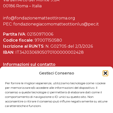
00186 Roma – Italia
info@fondazionematteottiroma.org
PEC: fondazionegiacomomatteottionlus@pec.it
Partita IVA
: 02150971006
Codice fiscale
: 97007150580
Iscrizione al RUNTS
: N. G02705 del 2/3/2026
IBAN
: IT34J0306905070100000002428
Informazioni sul contatto
Tel. 06 37892588
Gestisci Consenso
Per fornire le migliori esperienze, utilizziamo tecnologie come i cookie
per memorizzare e/o accedere alle informazioni del dispositivo. Il
consenso a queste tecnologie ci permetterà di elaborare dati come il
Celebrazioni matteottiane
comportamento di navigazione o ID unici su questo sito. Non
acconsentire o ritirare il consenso può influire negativamente su alcune
Matteotti per le scuole
caratteristiche e funzioni.
Link utili