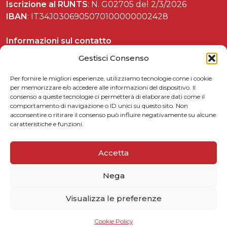
Iscrizione al RUNTS
: N. G02705 del 2/3/2026
IBAN
: IT34J0306905070100000002428
Informazioni sul contatto
Tel. 06 37892588
Gestisci Consenso
Per fornire le migliori esperienze, utilizziamo tecnologie come i cookie
per memorizzare e/o accedere alle informazioni del dispositivo. Il
consenso a queste tecnologie ci permetterà di elaborare dati come il
Celebrazioni matteottiane
comportamento di navigazione o ID unici su questo sito. Non
acconsentire o ritirare il consenso può influire negativamente su alcune
Matteotti per le scuole
caratteristiche e funzioni.
Link utili
5xmille
Accetta
Contattaci
Nega
Privacy Policy
Cookie Policy
Visualizza le preferenze
Cookie Policy