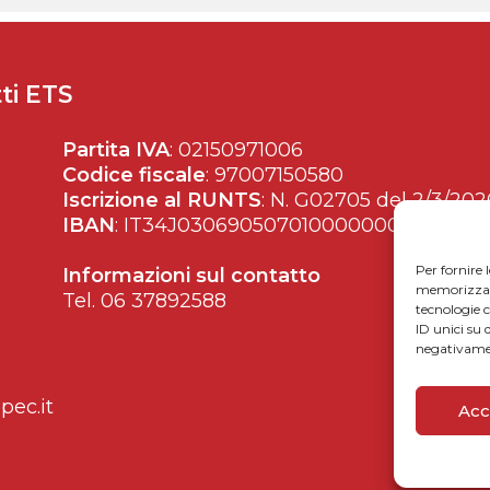
ti ETS
Partita IVA
: 02150971006
Codice fiscale
: 97007150580
Iscrizione al RUNTS
: N. G02705 del 2/3/202
IBAN
: IT34J0306905070100000002428
Per fornire 
Informazioni sul contatto
memorizzare 
Tel. 06 37892588
tecnologie 
ID unici su 
negativamen
ec.it
Acc