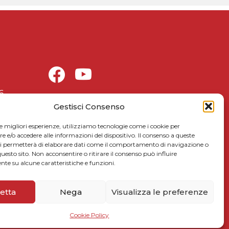
6
Celebrazioni matteottiane
Gestisci Consenso
Matteotti per le scuole
le migliori esperienze, utilizziamo tecnologie come i cookie per
Link utili
e/o accedere alle informazioni del dispositivo. Il consenso a queste
ci permetterà di elaborare dati come il comportamento di navigazione o
5xmille
questo sito. Non acconsentire o ritirare il consenso può influire
Contattaci
te su alcune caratteristiche e funzioni.
Privacy Policy
Cookie Policy
etta
Nega
Visualizza le preferenze
Cookie Policy