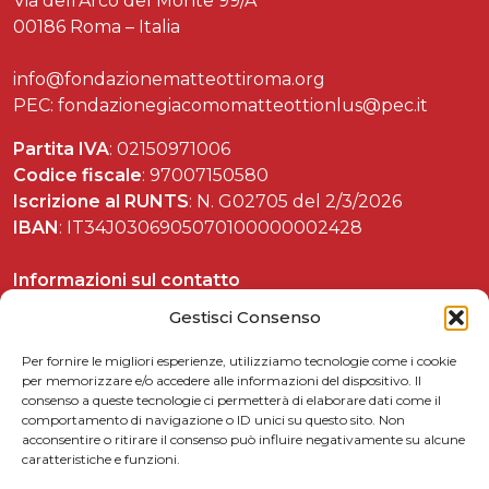
Via dell’Arco del Monte 99/A
00186 Roma – Italia
info@fondazionematteottiroma.org
PEC: fondazionegiacomomatteottionlus@pec.it
Partita IVA
: 02150971006
Codice fiscale
: 97007150580
Iscrizione al RUNTS
: N. G02705 del 2/3/2026
IBAN
: IT34J0306905070100000002428
Informazioni sul contatto
Tel. 06 37892588
Gestisci Consenso
Per fornire le migliori esperienze, utilizziamo tecnologie come i cookie
per memorizzare e/o accedere alle informazioni del dispositivo. Il
consenso a queste tecnologie ci permetterà di elaborare dati come il
Celebrazioni matteottiane
comportamento di navigazione o ID unici su questo sito. Non
acconsentire o ritirare il consenso può influire negativamente su alcune
Matteotti per le scuole
caratteristiche e funzioni.
Link utili