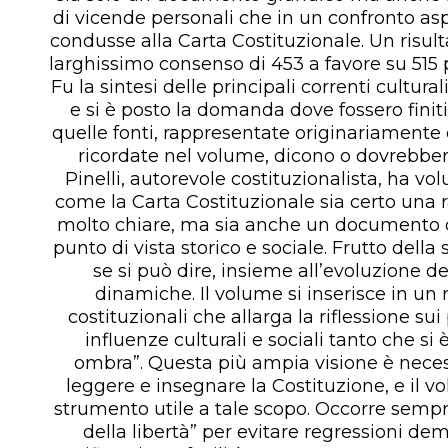
di vicende personali che in un confronto as
condusse alla Carta Costituzionale. Un risul
larghissimo consenso di 453 a favore su 515 
Fu la sintesi delle principali correnti cultura
e si è posto la domanda dove fossero finit
quelle fonti, rappresentate originariamente 
ricordate nel volume, dicono o dovrebbero r
Pinelli, autorevole costituzionalista, ha vo
come la Carta Costituzionale sia certo una r
molto chiare, ma sia anche un documento d
punto di vista storico e sociale. Frutto della 
se si può dire, insieme all’evoluzione de
dinamiche. Il volume si inserisce in un 
costituzionali che allarga la riflessione sui
influenze culturali e sociali tanto che si 
ombra”. Questa più ampia visione è nece
leggere e insegnare la Costituzione, e il
strumento utile a tale scopo. Occorre sempre
della libertà” per evitare regressioni d