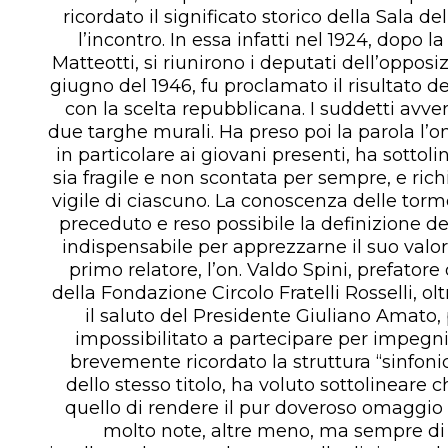
ricordato il significato storico della Sala de
l’incontro. In essa infatti nel 1924, dopo
Matteotti, si riunirono i deputati dell’opposi
giugno del 1946, fu proclamato il risultato d
con la scelta repubblicana. I suddetti avve
due targhe murali. Ha preso poi la parola l’on
in particolare ai giovani presenti, ha sotto
sia fragile e non scontata per sempre, e ric
vigile di ciascuno. La conoscenza delle to
preceduto e reso possibile la definizione de
indispensabile per apprezzarne il suo valor
primo relatore, l’on. Valdo Spini, prefator
della Fondazione Circolo Fratelli Rosselli, olt
il saluto del Presidente Giuliano Amato,
impossibilitato a partecipare per impegni 
brevemente ricordato la struttura “sinfoni
dello stesso titolo, ha voluto sottolineare 
quello di rendere il pur doveroso omaggio
molto note, altre meno, ma sempre di 