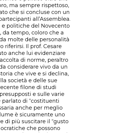
pro, ma sempre rispettoso,
tato che si concluse con un
partecipanti all’Assemblea.
li e politiche del Novecento
i, da tempo, coloro che a
da molte delle personalità
iferirsi. Il prof. Cesare
luto anche lui evidenziare
accolta di norme, peraltro
a considerare vivo da un
storia che vive e si declina,
lla società e delle sue
recente filone di studi
 presupposti e sulle varie
è parlato di “costituenti
ssaria anche per meglio
 volume è sicuramente uno
 di più suscitare il “gusto
emocratiche che possono