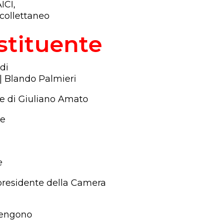
ICI,
collettaneo
stituente
di
| Blando Palmieri
ne di Giuliano Amato
re
e
presidente della Camera
rvengono