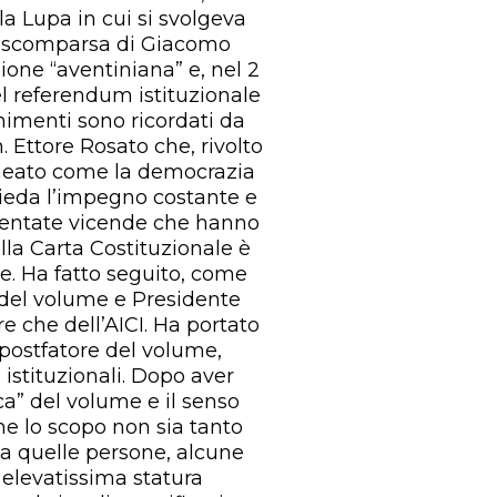
lla Lupa in cui si svolgeva
 la scomparsa di Giacomo
zione “aventiniana” e, nel 2
el referendum istituzionale
nimenti sono ricordati da
. Ettore Rosato che, rivolto
lineato come la democrazia
hieda l’impegno costante e
rmentate vicende che hanno
lla Carta Costituzionale è
e. Ha fatto seguito, come
e del volume e Presidente
re che dell’AICI. Ha portato
 postfatore del volume,
istituzionali. Dopo aver
ca” del volume e il senso
che lo scopo non sia tanto
 a quelle persone, alcune
elevatissima statura