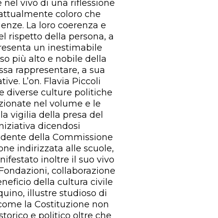
 nel vivo di una riflessione
fattualmente coloro che
genze. La loro coerenza e
el rispetto della persona, a
presenta un inestimabile
so più alto e nobile della
ssa rappresentare, a sua
ive. L’on. Flavia Piccoli
 diverse culture politiche
zionate nel volume e le
la vigilia della presa del
iniziativa dicendosi
sidente della Commissione
ne indirizzata alle scuole,
festato inoltre il suo vivo
Fondazioni, collaborazione
eficio della cultura civile
quino, illustre studioso di
 come la Costituzione non
orico e politico oltre che