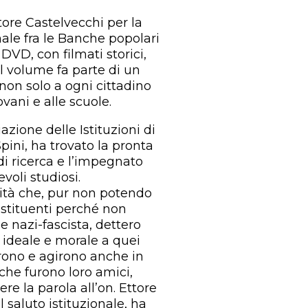
ore Castelvecchi per la
nale fra le Banche popolari
DVD, con filmati storici,
il volume fa parte di un
 non solo a ogni cittadino
vani e alle scuole.
iazione delle Istituzioni di
pini, ha trovato la pronta
 di ricerca e l’impegnato
voli studiosi.
ità che, pur non potendo
ostituenti perché non
e nazi-fascista, dettero
ideale e morale a quei
larono e agirono anche in
che furono loro amici,
e la parola all’on. Ettore
 saluto istituzionale, ha