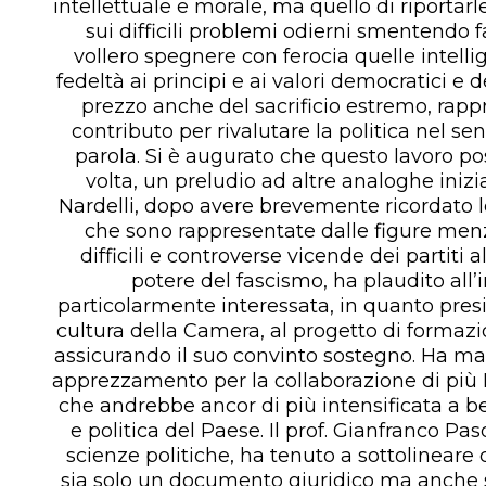
intellettuale e morale, ma quello di riportarle
sui difficili problemi odierni smentendo 
vollero spegnere con ferocia quelle intelli
fedeltà ai principi e ai valori democratici e d
prezzo anche del sacrificio estremo, rap
contributo per rivalutare la politica nel sen
parola. Si è augurato che questo lavoro po
volta, un preludio ad altre analoghe iniziat
Nardelli, dopo avere brevemente ricordato le
che sono rappresentate dalle figure men
difficili e controverse vicende dei partiti al
potere del fascismo, ha plaudito all’
particolarmente interessata, in quanto pre
cultura della Camera, al progetto di formazio
assicurando il suo convinto sostegno. Ha mani
apprezzamento per la collaborazione di più 
che andrebbe ancor di più intensificata a ben
e politica del Paese. Il prof. Gianfranco Pas
scienze politiche, ha tenuto a sottolineare
sia solo un documento giuridico ma anche st