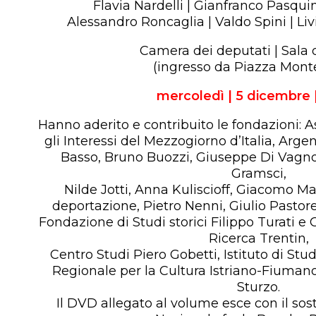
Flavia Nardelli | Gianfranco Pasquin
Alessandro Roncaglia | Valdo Spini | Livi
Camera dei deputati | Sala 
(ingresso da Piazza Monte
mercoledì | 5 dicembre |
Hanno aderito e contribuito le fondazioni: 
gli Interessi del Mezzogiorno d’Italia, Argent
Basso, Bruno Buozzi, Giuseppe Di Vagno,
Gramsci,
Nilde Jotti, Anna Kuliscioff, Giacomo Ma
deportazione, Pietro Nenni, Giulio Pastore, 
Fondazione di Studi storici Filippo Turati
Ricerca Trentin,
Centro Studi Piero Gobetti, Istituto di Studi 
Regionale per la Cultura Istriano-Fiumano
Sturzo.
Il DVD allegato al volume esce con il sos