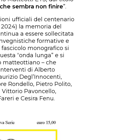
che sembra non finire
”.
oni ufficiali del centenario
o 2024) la memoria del
ontinua a essere sollecitata
onvegnistiche formative e
o fascicolo monografico si
 questa “onda lunga” e si
o matteottiano – che
interventi di Alberto
urizio Degl’Innocenti,
re Rondello, Pietro Polito,
, Vittorio Pavoncello,
areri e Cesira Fenu.