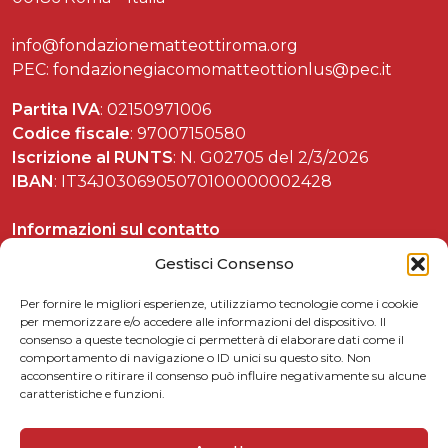
info@fondazionematteottiroma.org
PEC: fondazionegiacomomatteottionlus@pec.it
Partita IVA
: 02150971006
Codice fiscale
: 97007150580
Iscrizione al RUNTS
: N. G02705 del 2/3/2026
IBAN
: IT34J0306905070100000002428
Informazioni sul contatto
Tel. 06 37892588
Gestisci Consenso
Per fornire le migliori esperienze, utilizziamo tecnologie come i cookie
per memorizzare e/o accedere alle informazioni del dispositivo. Il
consenso a queste tecnologie ci permetterà di elaborare dati come il
Celebrazioni matteottiane
comportamento di navigazione o ID unici su questo sito. Non
acconsentire o ritirare il consenso può influire negativamente su alcune
Matteotti per le scuole
caratteristiche e funzioni.
Link utili
5xmille