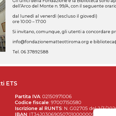
Gli uffici della Fondazione e la Biblioteca sono ap
dell’Arco del Monte n. 99/A, con il seguente orario
dal lunedì al venerdì (escluso il giovedì)
ore 10:00 – 17:00
Si invitano, comunque, gli utenti a concordare pre
info@fondazionematteottiroma.org e bibliotec
Tel. 06 37892588
ti ETS
Partita IVA
: 02150971006
Codice fiscale
: 97007150580
Iscrizione al RUNTS
: N. G02705 del 2/3/202
IBAN
: IT34J0306905070100000002428