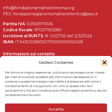
info@fondazionematteottiroma.org
PEC: fondazionegiacomomatteottionlus@pec.it
Partita IVA
: 02150971006
Codice fiscale
: 97007150580
Iscrizione al RUNTS
: N. G02705 del 2/3/2026
IBAN
: IT34J0306905070100000002428
Informazioni sul contatto
Tel. 06 37892588
Gestisci Consenso
Per fornire le migliori esperienze, utilizziamo tecnologie come i cookie
per memorizzare e/o accedere alle informazioni del dispositivo. Il
consenso a queste tecnologie ci permetterà di elaborare dati come il
Celebrazioni matteottiane
comportamento di navigazione o ID unici su questo sito. Non
acconsentire o ritirare il consenso può influire negativamente su alcune
Matteotti per le scuole
caratteristiche e funzioni.
Link utili
5xmille
Accetta