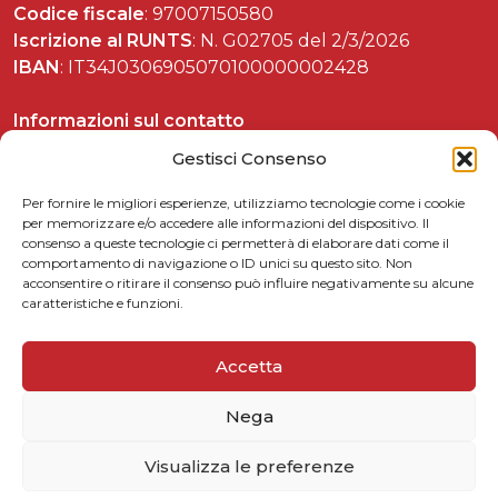
Codice fiscale
: 97007150580
Iscrizione al RUNTS
: N. G02705 del 2/3/2026
IBAN
: IT34J0306905070100000002428
Informazioni sul contatto
Tel. 06 37892588
Gestisci Consenso
Per fornire le migliori esperienze, utilizziamo tecnologie come i cookie
per memorizzare e/o accedere alle informazioni del dispositivo. Il
consenso a queste tecnologie ci permetterà di elaborare dati come il
Celebrazioni matteottiane
comportamento di navigazione o ID unici su questo sito. Non
acconsentire o ritirare il consenso può influire negativamente su alcune
Matteotti per le scuole
caratteristiche e funzioni.
Link utili
5xmille
Accetta
Contattaci
Nega
Privacy Policy
Cookie Policy
Visualizza le preferenze