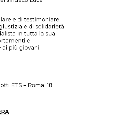
 al sindaco Luca
lare e di testimoniare,
giustizia e di solidarietà
lista in tutta la sua
ortamenti e
ai più giovani.
tti ETS – Roma, 18
ERA