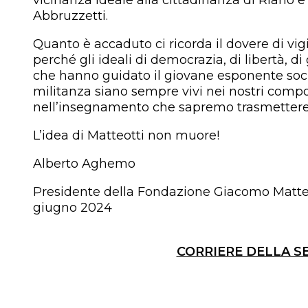
vicinanza ideale alla cittadinanza di Riano e
Abbruzzetti.
Quanto è accaduto ci ricorda il dovere di vigi
perché gli ideali di democrazia, di libertà, di 
che hanno guidato il giovane esponente socia
militanza siano sempre vivi nei nostri comp
nell’insegnamento che sapremo trasmettere 
L’idea di Matteotti non muore!
Alberto Aghemo
Presidente della Fondazione Giacomo Matteo
giugno 2024
CORRIERE DELLA S