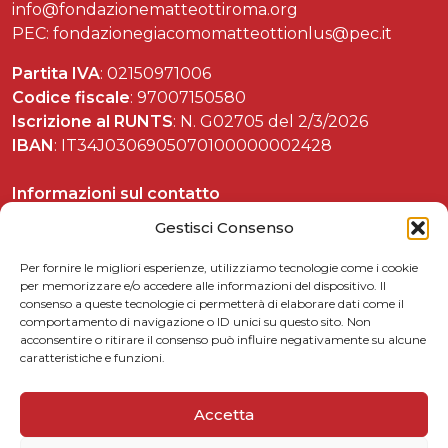
info@fondazionematteottiroma.org
PEC: fondazionegiacomomatteottionlus@pec.it
Partita IVA
: 02150971006
Codice fiscale
: 97007150580
Iscrizione al RUNTS
: N. G02705 del 2/3/2026
IBAN
: IT34J0306905070100000002428
Informazioni sul contatto
Tel. 06 37892588
Gestisci Consenso
Per fornire le migliori esperienze, utilizziamo tecnologie come i cookie
per memorizzare e/o accedere alle informazioni del dispositivo. Il
consenso a queste tecnologie ci permetterà di elaborare dati come il
Celebrazioni matteottiane
comportamento di navigazione o ID unici su questo sito. Non
acconsentire o ritirare il consenso può influire negativamente su alcune
Matteotti per le scuole
caratteristiche e funzioni.
Link utili
5xmille
Accetta
Contattaci