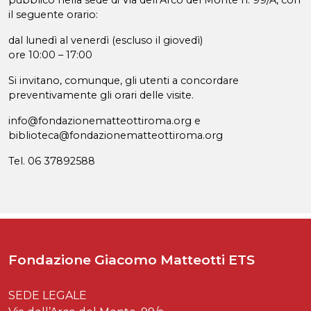
pubblico nella sede di Via dell’Arco del Monte n. 99/A, con
il seguente orario:
dal lunedì al venerdì (escluso il giovedì)
ore 10:00 – 17:00
Si invitano, comunque, gli utenti a concordare
preventivamente gli orari delle visite.
info@fondazionematteottiroma.org e
biblioteca@fondazionematteottiroma.org
Tel. 06 37892588
Fondazione Giacomo Matteotti ETS
SEDE LEGALE