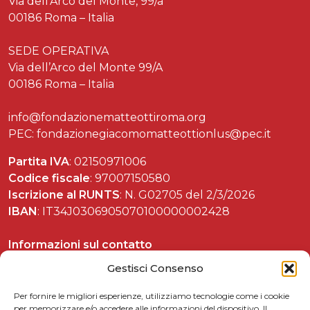
Via dell’Arco del Monte, 99/a
00186 Roma – Italia
SEDE OPERATIVA
Via dell’Arco del Monte 99/A
00186 Roma – Italia
info@fondazionematteottiroma.org
PEC: fondazionegiacomomatteottionlus@pec.it
Partita IVA
: 02150971006
Codice fiscale
: 97007150580
Iscrizione al RUNTS
: N. G02705 del 2/3/2026
IBAN
: IT34J0306905070100000002428
Informazioni sul contatto
Tel. 06 37892588
Gestisci Consenso
Per fornire le migliori esperienze, utilizziamo tecnologie come i cookie
per memorizzare e/o accedere alle informazioni del dispositivo. Il