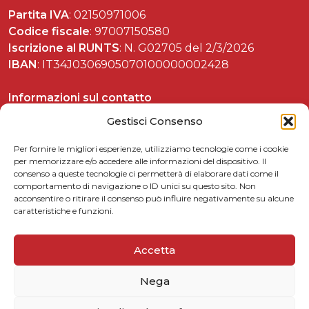
Partita IVA
: 02150971006
Codice fiscale
: 97007150580
Iscrizione al RUNTS
: N. G02705 del 2/3/2026
IBAN
: IT34J0306905070100000002428
Informazioni sul contatto
Tel. 06 37892588
Gestisci Consenso
Per fornire le migliori esperienze, utilizziamo tecnologie come i cookie
per memorizzare e/o accedere alle informazioni del dispositivo. Il
consenso a queste tecnologie ci permetterà di elaborare dati come il
Celebrazioni matteottiane
comportamento di navigazione o ID unici su questo sito. Non
acconsentire o ritirare il consenso può influire negativamente su alcune
Matteotti per le scuole
caratteristiche e funzioni.
Link utili
5xmille
Accetta
Contattaci
Nega
Privacy Policy