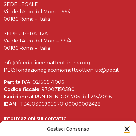
SEDE LEGALE
Via dell’Arco del Monte, 99/a
00186 Roma – Italia
SEDE OPERATIVA
Via dell’Arco del Monte 99/A
00186 Roma – Italia
info@fondazionematteottiroma.org
PEC: fondazionegiacomomatteottionlus@pec.it
Partita IVA
: 02150971006
Codice fiscale
: 97007150580
Iscrizione al RUNTS
: N. G02705 del 2/3/2026
IBAN
: IT34J0306905070100000002428
Informazioni sul contatto
Tel. 06 37892588
Gestisci Consenso