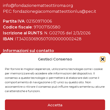
info@fondazionematteottiroma.org
PEC: fondazionegiacomomatteottionlus@pec.it
Partita IVA
: 02150971006
Codice fiscale
: 97007150580
Iscrizione al RUNTS
: N. G02705 del 2/3/2026
IBAN
: IT34J0306905070100000002428
Informazioni sul contatto
Tel. 06 37892588
Gestisci Consenso
Per fornire le migliori esperienze, utilizziamo tecnologie come i cookie
per memorizzare e/o accedere alle informazioni del dispositivo. Il
consenso a queste tecnologie ci permetterà di elaborare dati come il
Celebrazioni matteottiane
comportamento di navigazione o ID unici su questo sito. Non
acconsentire o ritirare il consenso può influire negativamente su alcune
Matteotti per le scuole
caratteristiche e funzioni.
Link utili
5xmille
Accetta